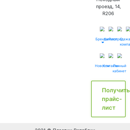
проезд, 14,
R206
Бренды
Каталог
Распродаж
О
комп
Новости
Контакты
Личный
кабинет
Получить
прайс-
лист