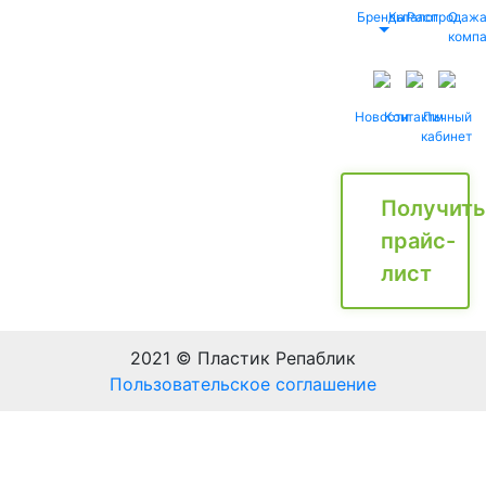
Бренды
Каталог
Распродаж
О
комп
Новости
Контакты
Личный
кабинет
Получить
прайс-
лист
2021 © Пластик Репаблик
Пользовательское соглашение