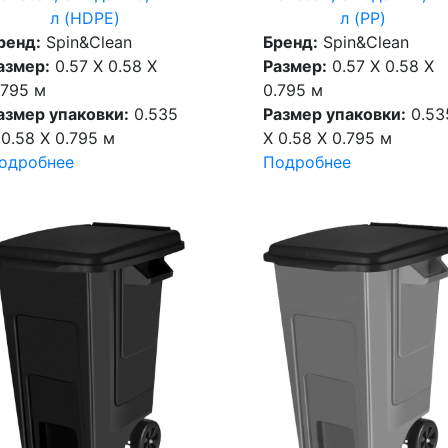
л (PP)
л (HDPE)
Бренд:
Spin&Clean
ренд:
Spin&Clean
Размер:
0.57 X 0.58 X
азмер:
0.57 X 0.58 X
0.795 м
.795 м
Размер упаковки:
0.53
азмер упаковки:
0.535
X 0.58 X 0.795 м
 0.58 X 0.795 м
Подробнее
одробнее