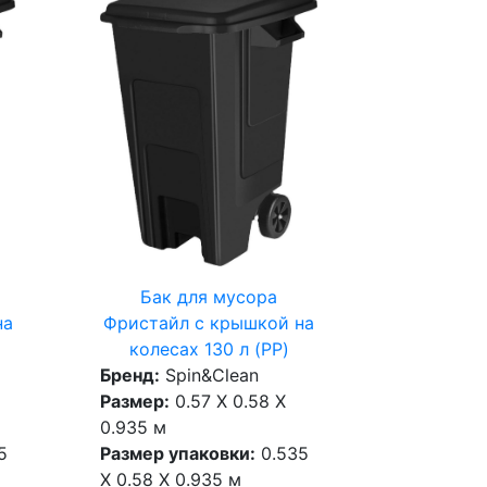
Бак для мусора
на
Фристайл с крышкой на
колесах 130 л (PP)
Бренд:
Spin&Clean
Размер:
0.57 X 0.58 X
0.935 м
5
Размер упаковки:
0.535
X 0.58 X 0.935 м