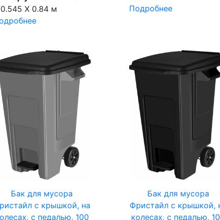
Подробнее
 0.545 X 0.84 м
одробнее
Бак для мусора
Бак для мусора
Фристайл с крышкой, 
ристайл с крышкой, на
колесах, с педалью, 1
олесах, с педалью, 100