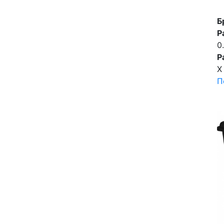
Б
Р
0
Р
X
П