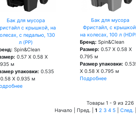
Бак для мусора
Бак для мусора
Фристайл, с крышкой
ристайл с крышкой, на
на колесах, 100 л (HDP
олесах, с педалью, 130
Бренд:
Spin&Clean
л (PP)
Размер:
0.57 X 0.58 X
ренд:
Spin&Clean
0.795 м
азмер:
0.57 X 0.58 X
Размер упаковки:
0.53
.935 м
X 0.58 X 0.795 м
азмер упаковки:
0.535
Подробнее
 0.58 X 0.935 м
одробнее
Товары 1 - 9 из 226
Начало | Пред. |
1
2
3
4
5
|
След.