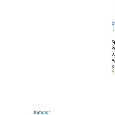
Ф
к
Б
Р
0
Р
X
П
Каталог