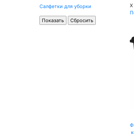
X
Салфетки для уборки
П
Ф
к