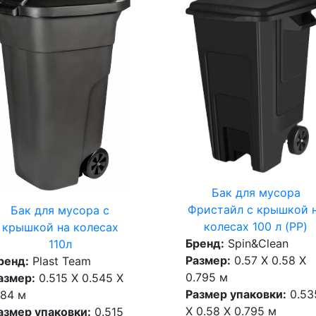
Бак для мусора
Фристайл с крышкой 
Бак для мусора с
колесах 100 л (PP)
крышкой на колесах
Бренд:
Spin&Clean
110л
Размер:
0.57 X 0.58 X
ренд:
Plast Team
0.795 м
азмер:
0.515 X 0.545 X
Размер упаковки:
0.53
.84 м
X 0.58 X 0.795 м
азмер упаковки:
0.515