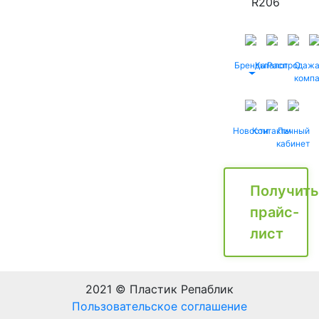
R206
Бренды
Каталог
Распродаж
О
комп
Новости
Контакты
Личный
кабинет
Получить
прайс-
лист
2021 © Пластик Репаблик
Пользовательское соглашение