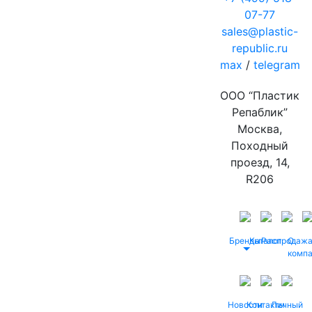
07-77
sales@plastic-
republic.ru
max
/
telegram
ООО “Пластик
Репаблик”
Москва,
Походный
проезд, 14,
R206
Бренды
Каталог
Распродаж
О
комп
Новости
Контакты
Личный