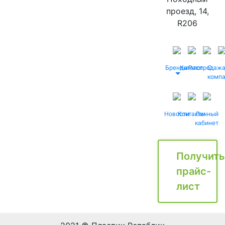
проезд, 14,
R206
Бренды
Каталог
Распродаж
О
комп
Новости
Контакты
Личный
кабинет
Получить
прайс-
лист