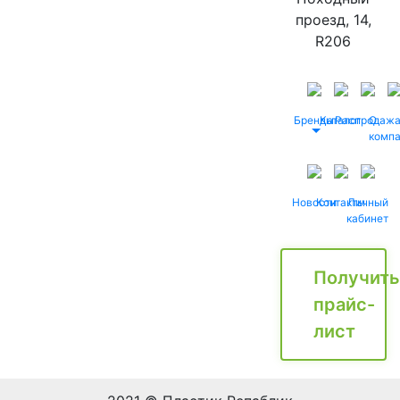
проезд, 14,
R206
Бренды
Каталог
Распродаж
О
комп
Новости
Контакты
Личный
кабинет
Получить
прайс-
лист