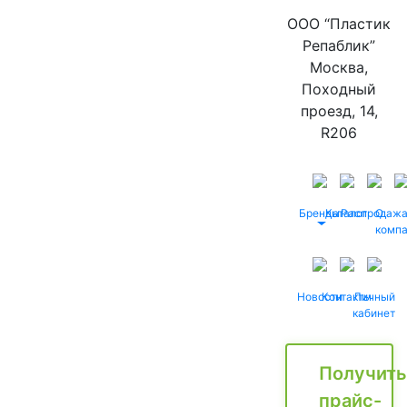
ООО “Пластик
Репаблик”
Москва,
Походный
проезд, 14,
R206
Бренды
Каталог
Распродаж
О
комп
Новости
Контакты
Личный
кабинет
Получить
прайс-