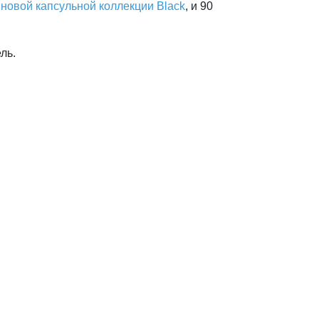
а
новой капсульной коллекции Black
, и 90
ель.