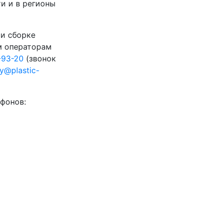
и и в регионы
 и сборке
м операторам
-93-20
(звонок
ty@plastic-
фонов: