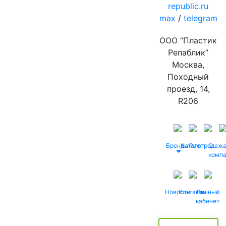
republic.ru
max
/
telegram
ООО “Пластик
Репаблик”
Москва,
Походный
проезд, 14,
R206
Бренды
Каталог
Распродаж
О
комп
Новости
Контакты
Личный
кабинет