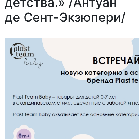
детства.» /Антуан
де Сент-Экзюпери/