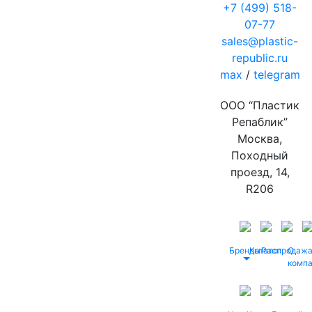
+7 (499) 518-
07-77
sales@plastic-
republic.ru
max
/
telegram
ООО “Пластик
Репаблик”
Москва,
Походный
проезд, 14,
R206
Бренды
Каталог
Распродаж
О
комп