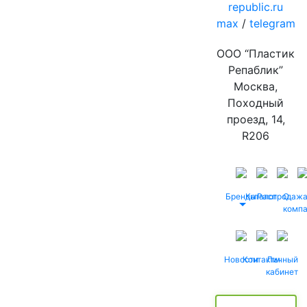
republic.ru
max
/
telegram
ООО “Пластик
Репаблик”
Москва,
Походный
проезд, 14,
R206
Бренды
Каталог
Распродаж
О
комп
Новости
Контакты
Личный
кабинет