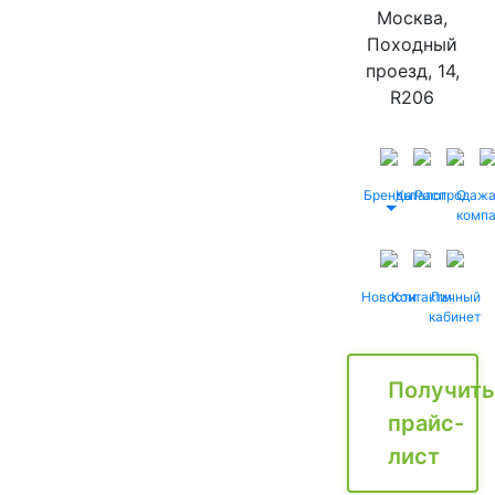
Москва,
Походный
проезд, 14,
R206
Бренды
Каталог
Распродаж
О
комп
Новости
Контакты
Личный
кабинет
Получить
прайс-
лист