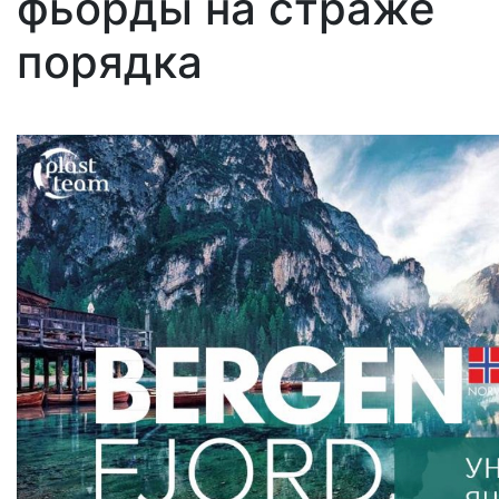
фьорды на страже
порядка