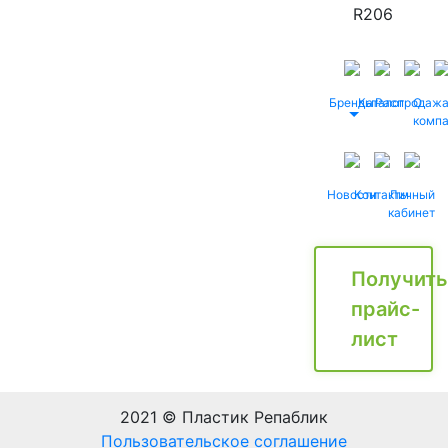
R206
Бренды
Каталог
Распродаж
О
комп
Новости
Контакты
Личный
кабинет
Получить
прайс-
лист
2021 © Пластик Репаблик
Пользовательское соглашение