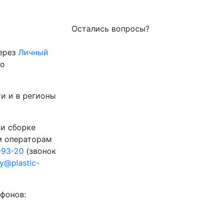
Остались вопросы?
через
Личный
го
и и в регионы
 и сборке
м операторам
-93-20
(звонок
ty@plastic-
фонов: