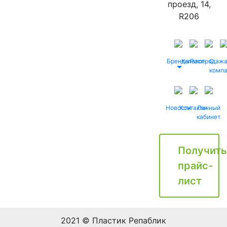
проезд, 14,
R206
Бренды
Каталог
Распродаж
О
комп
Новости
Контакты
Личный
кабинет
Получить
прайс-
лист
2021 © Пластик Репаблик