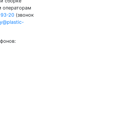
 и сборке
м операторам
-93-20
(звонок
ty@plastic-
фонов: