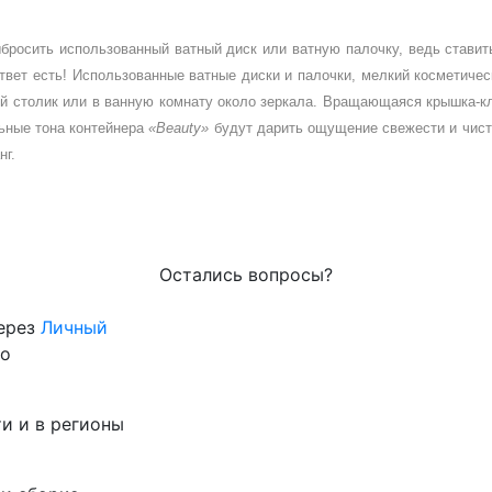
бросить использованный ватный диск или ватную палочку, ведь ставит
Ответ есть! Использованные ватные диски и палочки, мелкий косметиче
й столик или в ванную комнату около зеркала. Вращающаяся крышка-кл
льные тона контейнера
«
Beauty
»
будут дарить ощущение свежести и чист
нг.
Остались вопросы?
через
Личный
го
и и в регионы