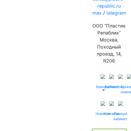
republic.ru
max
/
telegram
ООО “Пластик
Репаблик”
Москва,
Походный
проезд, 14,
R206
Бренды
Каталог
Распродаж
О
комп
Новости
Контакты
Личный
кабинет