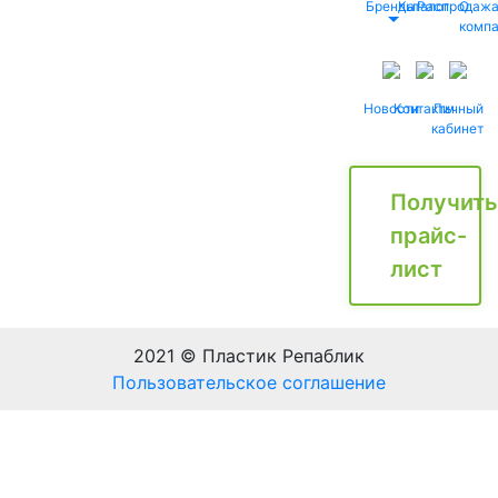
Бренды
Каталог
Распродаж
О
комп
Новости
Контакты
Личный
кабинет
Получить
прайс-
лист
2021 © Пластик Репаблик
Пользовательское соглашение