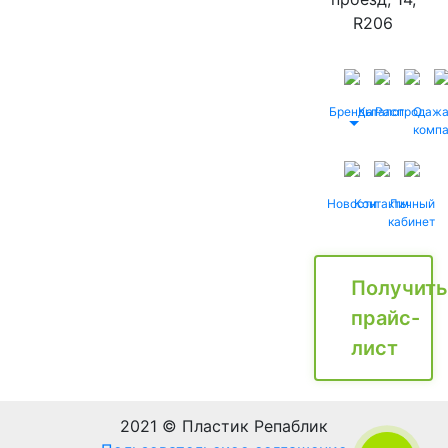
R206
Бренды
Каталог
Распродаж
О
комп
Новости
Контакты
Личный
кабинет
Получить
прайс-
лист
2021 © Пластик Репаблик