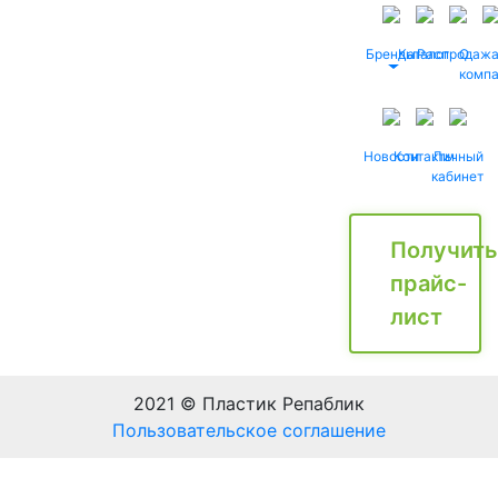
Бренды
Каталог
Распродаж
О
комп
Новости
Контакты
Личный
кабинет
Получить
прайс-
лист
2021 © Пластик Репаблик
Пользовательское соглашение