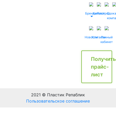
Бренды
Каталог
Распродаж
О
комп
Новости
Контакты
Личный
кабинет
Получить
прайс-
лист
2021 © Пластик Репаблик
Пользовательское соглашение